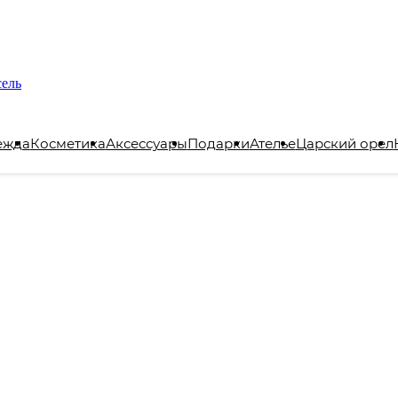
сель
ежда
Косметика
Аксессуары
Подарки
Ателье
Царский орел