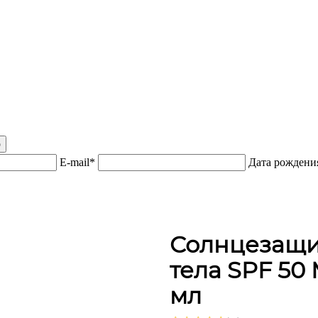
р
E-mail*
Дата рожден
Солнцезащи
тела SPF 50
мл