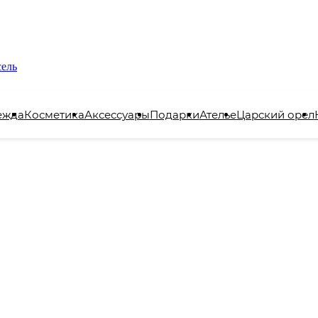
сель
ежда
Косметика
Аксессуары
Подарки
Ателье
Царский орел