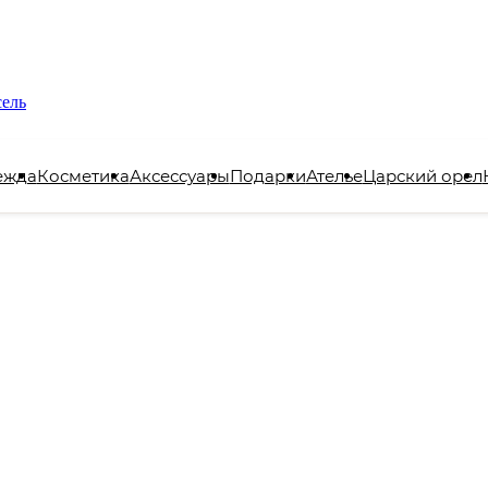
сель
ежда
Косметика
Аксессуары
Подарки
Ателье
Царский орел