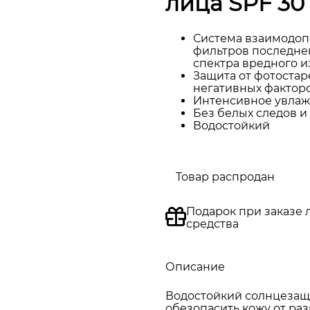
лица SPF 30
Система взаимодо
фильтров последне
спектра вредного из
Защита от фотоста
негативных фактор
Интенсивное увла
Без белых следов и
Водостойкий
Товар распродан
Подарок при заказе 
средства
Описание
Водостойкий солнцезащ
обезопасить кожу от ра