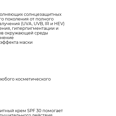
полняющих солнцезащитных
го поколения от полного
лучения (UVА, UVB, IR и HEV)
рения, гиперпигментации и
ов окружающей среды
жнение
 эффекта маски
любого косметического
итный крем SPF 30 помогает
зрушительного действия