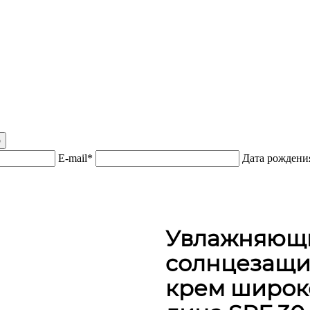
р
E-mail*
Дата рожден
Увлажняющ
cолнцезащи
крем широко