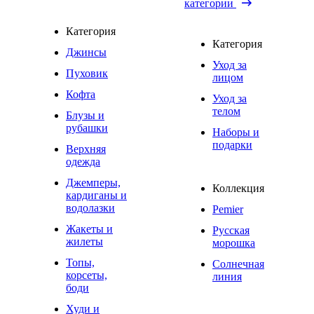
категории
Категория
Категория
Джинсы
Уход за
Пуховик
лицом
Кофта
Уход за
телом
Блузы и
рубашки
Наборы и
подарки
Верхняя
одежда
Джемперы,
Коллекция
кардиганы и
водолазки
Pemier
Жакеты и
Русская
жилеты
морошка
Топы,
Солнечная
корсеты,
линия
боди
Худи и