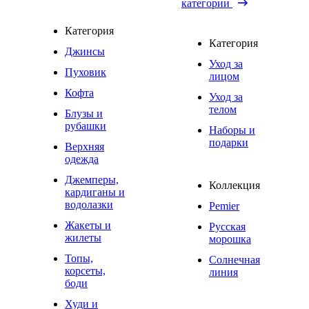
категории
Категория
Категория
Джинсы
Уход за
Пуховик
лицом
Кофта
Уход за
телом
Блузы и
рубашки
Наборы и
подарки
Верхняя
одежда
Джемперы,
Коллекция
кардиганы и
водолазки
Pemier
Жакеты и
Русская
жилеты
морошка
Топы,
Солнечная
корсеты,
линия
боди
Худи и