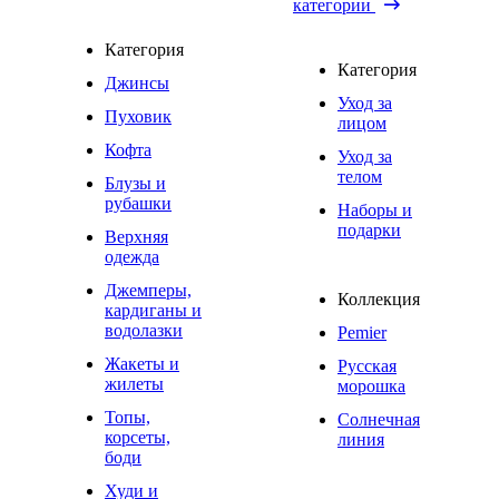
категории
Категория
Категория
Джинсы
Уход за
Пуховик
лицом
Кофта
Уход за
телом
Блузы и
рубашки
Наборы и
подарки
Верхняя
одежда
Джемперы,
Коллекция
кардиганы и
водолазки
Pemier
Жакеты и
Русская
жилеты
морошка
Топы,
Солнечная
корсеты,
линия
боди
Худи и