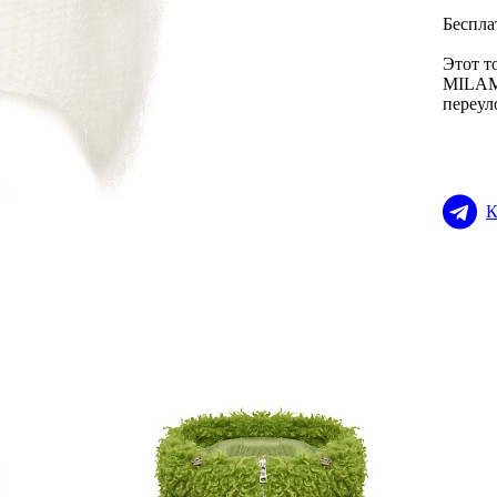
Беспла
Этот т
MILAMA
переул
К