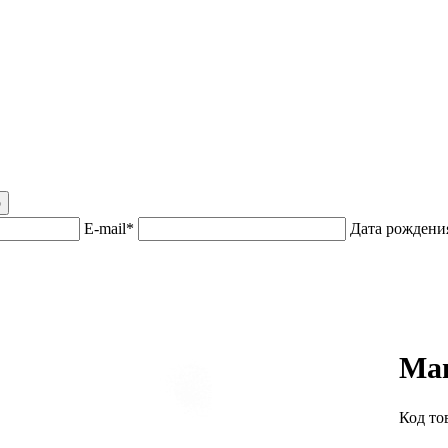
р
E-mail*
Дата рожден
Ма
Код то