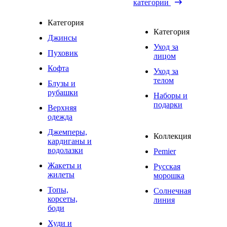
категории
Категория
Категория
Джинсы
Уход за
Пуховик
лицом
Кофта
Уход за
телом
Блузы и
рубашки
Наборы и
подарки
Верхняя
одежда
Джемперы,
Коллекция
кардиганы и
водолазки
Pemier
Жакеты и
Русская
жилеты
морошка
Топы,
Солнечная
корсеты,
линия
боди
Худи и