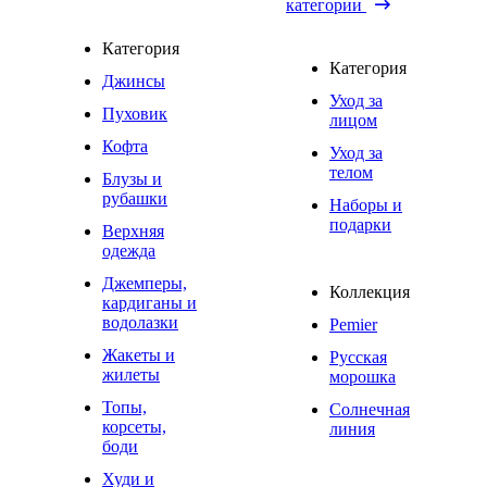
категории
Категория
Категория
Джинсы
Уход за
Пуховик
лицом
Кофта
Уход за
телом
Блузы и
рубашки
Наборы и
подарки
Верхняя
одежда
Джемперы,
Коллекция
кардиганы и
водолазки
Pemier
Жакеты и
Русская
жилеты
морошка
Топы,
Солнечная
корсеты,
линия
боди
Худи и