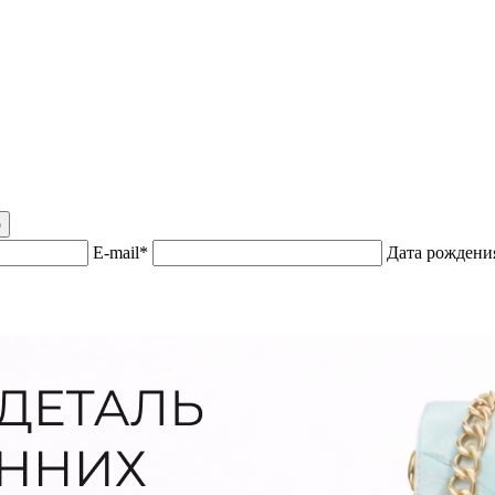
р
E-mail*
Дата рожден