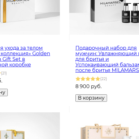
я ухода за телом
Подарочный набор для
 коллекция» Golden
мужчин: Увлажняющий 
 Gift Set в
для бритья и
ной коробке
Успокаивающий бальза
после бритья MILAMAR
(21)
(22)
.
8 900 руб.
ну
В корзину