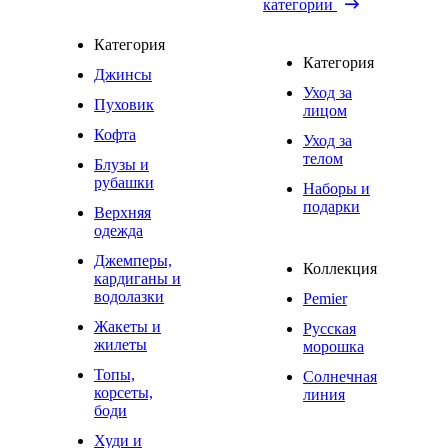
категории
Категория
Категория
Джинсы
Уход за
Пуховик
лицом
Кофта
Уход за
телом
Блузы и
рубашки
Наборы и
подарки
Верхняя
одежда
Джемперы,
Коллекция
кардиганы и
водолазки
Pemier
Жакеты и
Русская
жилеты
морошка
Топы,
Солнечная
корсеты,
линия
боди
Худи и