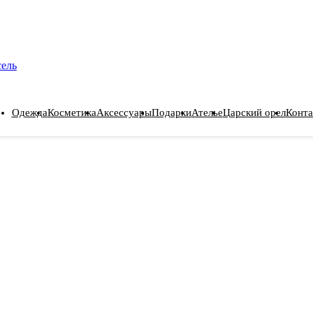
сель
Одежда
Косметика
Аксессуары
Подарки
Ателье
Царский орел
Конта