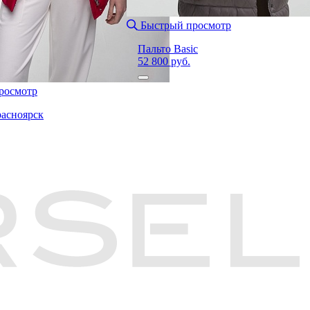
Быстрый просмотр
Пальто Basic
52 800 руб.
росмотр
асноярск