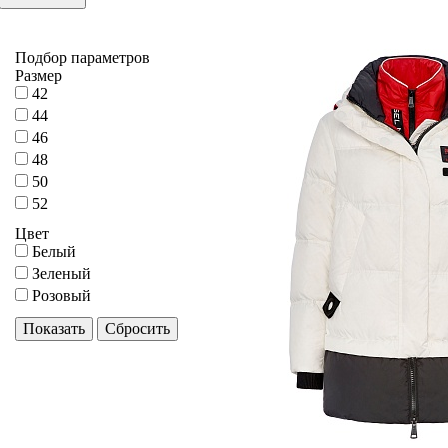
Подбор параметров
Размер
42
44
46
48
50
52
Цвет
Белый
Зеленый
Розовый