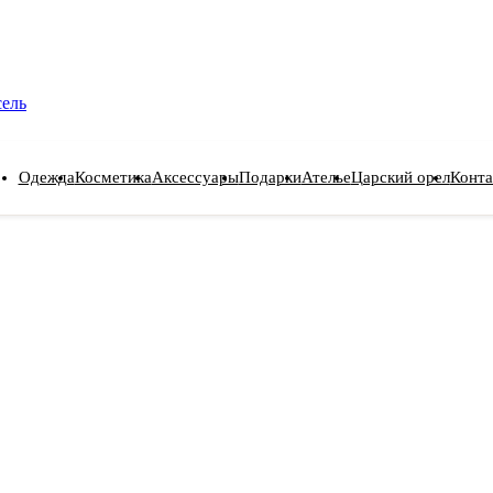
сель
Одежда
Косметика
Аксессуары
Подарки
Ателье
Царский орел
Конта