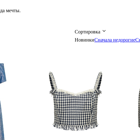
да мечты.
Сортировка
Новинки
Сначала недорогие
С