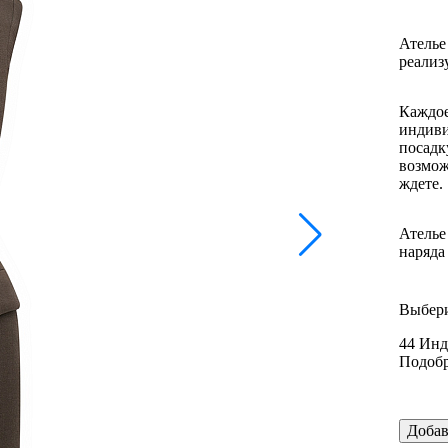
Ателье
реализ
Каждое
индиви
посадк
возмож
ждете.
Ателье
наряда
Выбери
44
Инд
Подобр
Добав