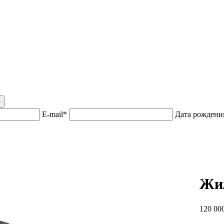
р
E-mail*
Дата рожден
Жи
120 000