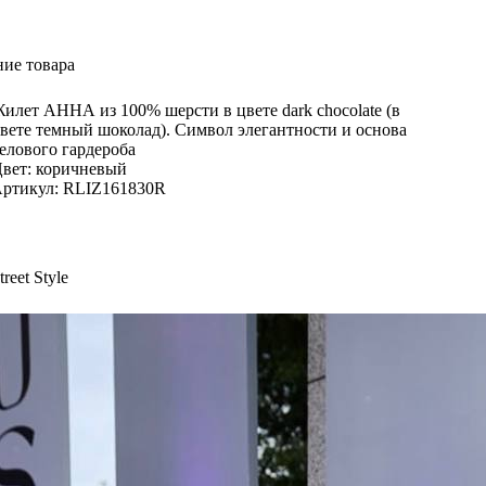
ие товара
илет АННА из 100% шерсти в цвете dark chocolate (в
вете темный шоколад). Символ элегантности и основа
елового гардероба
вет: коричневый
ртикул: RLIZ161830R
reet Style