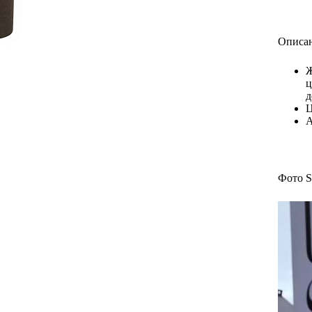
Описан
Ж
ц
д
Ц
А
Фото St