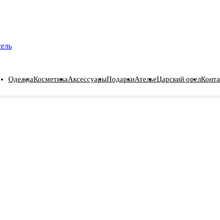
сель
Одежда
Косметика
Аксессуары
Подарки
Ателье
Царский орел
Конта