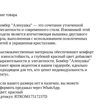
ие товара
омбер "Аленушка" — это сочетание утонченной
легантности и современного стиля. Изюминкой этой
одели является впечатляющая вышивка двуглавого
рла, выполненная с использованием позолоченных
итей и украшенная кристаллами.
ысококачественные материалы обеспечивают комфорт
 износостойкость, а глубокий красный цвет добавляет
ыразительности и элегантности. Бомбер "Аленушка"
танет ярким акцентом в вашем гардеробе, идеально
одходящим для тех, кто ценит индивидуальность и
татус.
сли вашего размера нет в наличии, вы можете
формить предзаказ через WhatsApp.
вет: красный
ртикул: RTROM17517237D