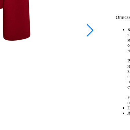
Описан
Б
э
м
о
н
В
и
в
с
п
с
Е
о
Ц
А