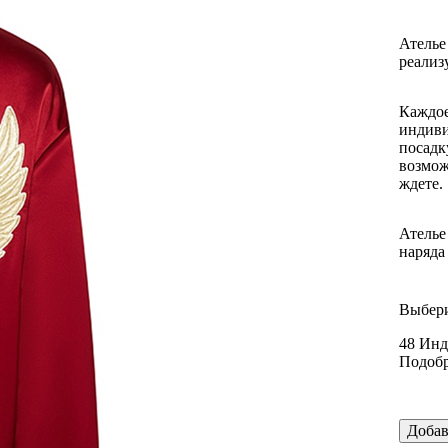
Ателье
реализ
Каждое
индиви
посадк
возмож
ждете.
Ателье
наряда
Выбери
48
Инд
Подобр
Добав