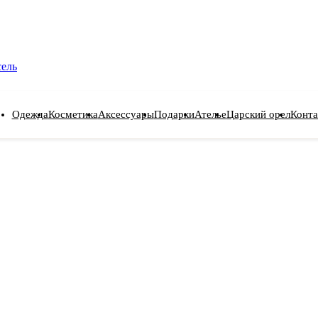
сель
Одежда
Косметика
Аксессуары
Подарки
Ателье
Царский орел
Конта