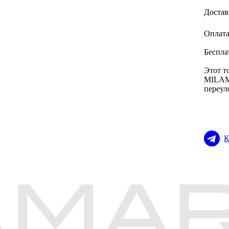
Достав
Оплата
Беспла
Этот т
MILAMA
переул
К