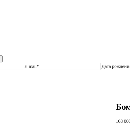
р
E-mail*
Дата рожден
Бо
168 000