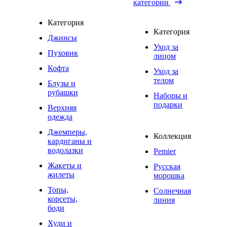
категории
Категория
Категория
Джинсы
Уход за
Пуховик
лицом
Кофта
Уход за
телом
Блузы и
рубашки
Наборы и
подарки
Верхняя
одежда
Джемперы,
Коллекция
кардиганы и
водолазки
Pemier
Жакеты и
Русская
жилеты
морошка
Топы,
Солнечная
корсеты,
линия
боди
Худи и