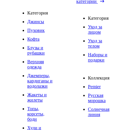
категории
Категория
Категория
Джинсы
Уход за
Пуховик
лицом
Кофта
Уход за
телом
Блузы и
рубашки
Наборы и
подарки
Верхняя
одежда
Джемперы,
Коллекция
кардиганы и
водолазки
Pemier
Жакеты и
Русская
жилеты
морошка
Топы,
Солнечная
корсеты,
линия
боди
Худи и