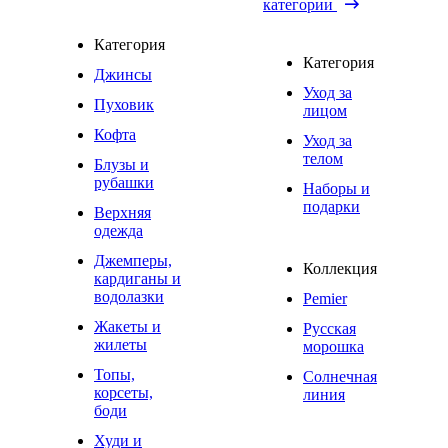
категории
Категория
Категория
Джинсы
Уход за
Пуховик
лицом
Кофта
Уход за
телом
Блузы и
рубашки
Наборы и
подарки
Верхняя
одежда
Джемперы,
Коллекция
кардиганы и
водолазки
Pemier
Жакеты и
Русская
жилеты
морошка
Топы,
Солнечная
корсеты,
линия
боди
Худи и