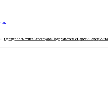
сель
Одежда
Косметика
Аксессуары
Подарки
Ателье
Царский орел
Конта