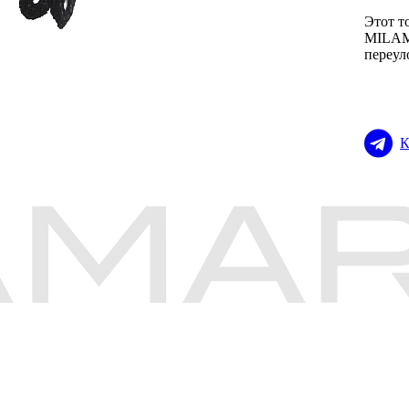
Этот т
MILAMA
переул
К