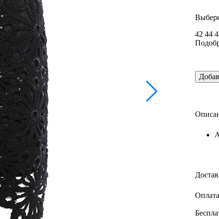
Выбери
42
44
4
Подобр
Добав
Описан
А
Достав
Оплата
Беспла