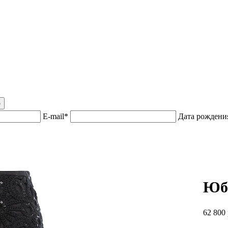
р
E-mail*
Дата рожден
Юб
62 800 