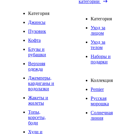
категории
Категория
Категория
Джинсы
Уход за
Пуховик
лицом
Кофта
Уход за
телом
Блузы и
рубашки
Наборы и
подарки
Верхняя
одежда
Джемперы,
Коллекция
кардиганы и
водолазки
Pemier
Жакеты и
Русская
жилеты
морошка
Топы,
Солнечная
корсеты,
линия
боди
Худи и