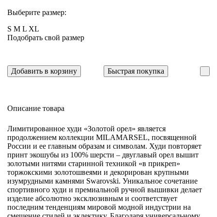
Выберите размер:
S
M
L
XL
Подобрать свой размер
Добавить в корзину
Быстрая покупка
Описание товара
Лимитированное худи «Золотой орел» является
продолжением коллекции MILAMARSEL, посвященной
России и ее главным образам и символам. Худи повторяет
принт экошубы из 100% шерсти – двуглавый орел вышит
золотыми нитями старинной техникой «в прикреп»
торжокскими золотошвеями и декорирован крупными
изумрудными камнями Swarovski. Уникальное сочетание
спортивного худи и премиальной ручной вышивки делает
изделие абсолютно эксклюзивным и соответствует
последним тенденциям мировой модной индустрии на
смешение стилей и эклектику. Благодаря универсальному