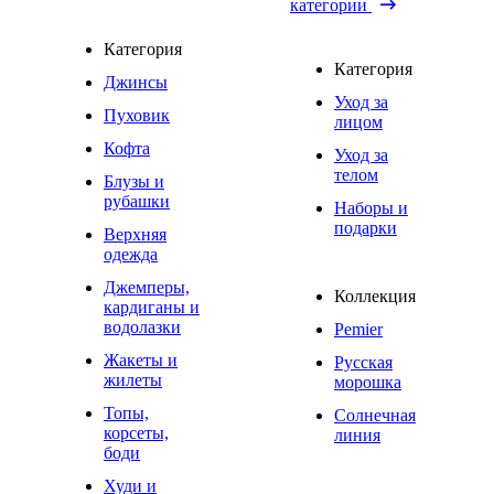
категории
Категория
Категория
Джинсы
Уход за
Пуховик
лицом
Кофта
Уход за
телом
Блузы и
рубашки
Наборы и
подарки
Верхняя
одежда
Джемперы,
Коллекция
кардиганы и
водолазки
Pemier
Жакеты и
Русская
жилеты
морошка
Топы,
Солнечная
корсеты,
линия
боди
Худи и