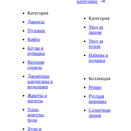
категории
Категория
Категория
Джинсы
Уход за
Пуховик
лицом
Кофта
Уход за
телом
Блузы и
рубашки
Наборы и
подарки
Верхняя
одежда
Джемперы,
Коллекция
кардиганы и
водолазки
Pemier
Жакеты и
Русская
жилеты
морошка
Топы,
Солнечная
корсеты,
линия
боди
Худи и