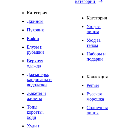
категории
Категория
Категория
Джинсы
Уход за
Пуховик
лицом
Кофта
Уход за
телом
Блузы и
рубашки
Наборы и
подарки
Верхняя
одежда
Джемперы,
Коллекция
кардиганы и
водолазки
Pemier
Жакеты и
Русская
жилеты
морошка
Топы,
Солнечная
корсеты,
линия
боди
Худи и