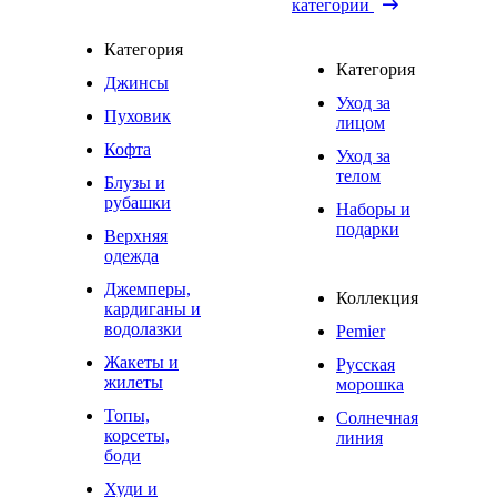
категории
Категория
Категория
Джинсы
Уход за
Пуховик
лицом
Кофта
Уход за
телом
Блузы и
рубашки
Наборы и
подарки
Верхняя
одежда
Джемперы,
Коллекция
кардиганы и
водолазки
Pemier
Жакеты и
Русская
жилеты
морошка
Топы,
Солнечная
корсеты,
линия
боди
Худи и