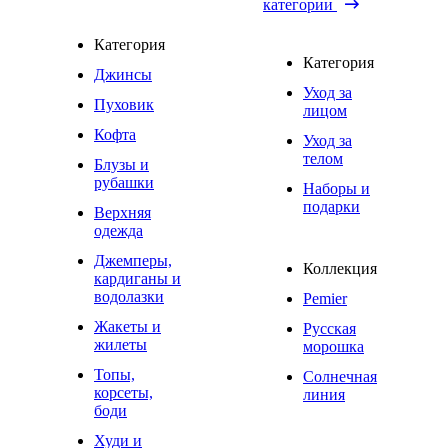
категории
Категория
Категория
Джинсы
Уход за
Пуховик
лицом
Кофта
Уход за
телом
Блузы и
рубашки
Наборы и
подарки
Верхняя
одежда
Джемперы,
Коллекция
кардиганы и
водолазки
Pemier
Жакеты и
Русская
жилеты
морошка
Топы,
Солнечная
корсеты,
линия
боди
Худи и