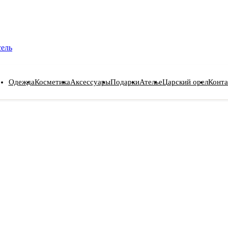
сель
Одежда
Косметика
Аксессуары
Подарки
Ателье
Царский орел
Конта