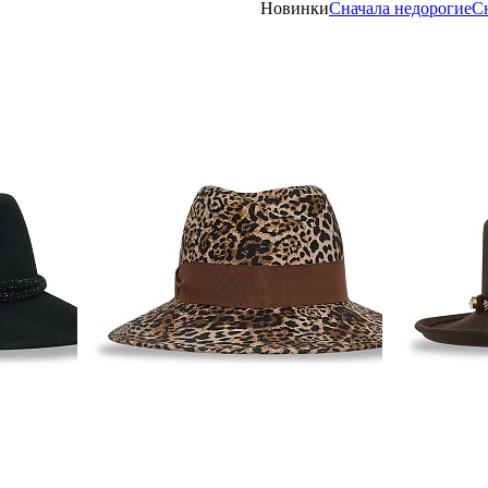
Новинки
Сначала недорогие
С