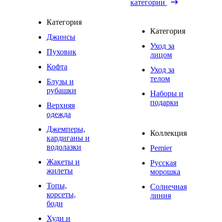
категории
Категория
Категория
Джинсы
Уход за
Пуховик
лицом
Кофта
Уход за
телом
Блузы и
рубашки
Наборы и
подарки
Верхняя
одежда
Джемперы,
Коллекция
кардиганы и
водолазки
Pemier
Жакеты и
Русская
жилеты
морошка
Топы,
Солнечная
корсеты,
линия
боди
Худи и