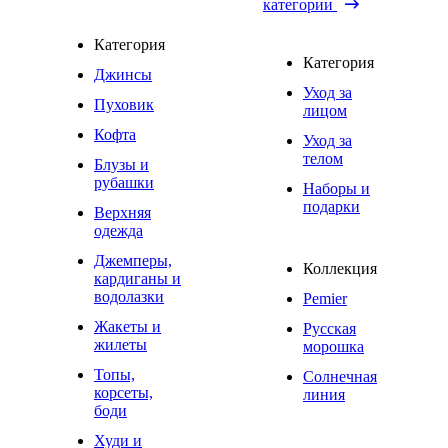
категории
Категория
Категория
Джинсы
Уход за
Пуховик
лицом
Кофта
Уход за
телом
Блузы и
рубашки
Наборы и
подарки
Верхняя
одежда
Джемперы,
Коллекция
кардиганы и
водолазки
Pemier
Жакеты и
Русская
жилеты
морошка
Топы,
Солнечная
корсеты,
линия
боди
Худи и