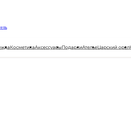
сель
ежда
Косметика
Аксессуары
Подарки
Ателье
Царский орел