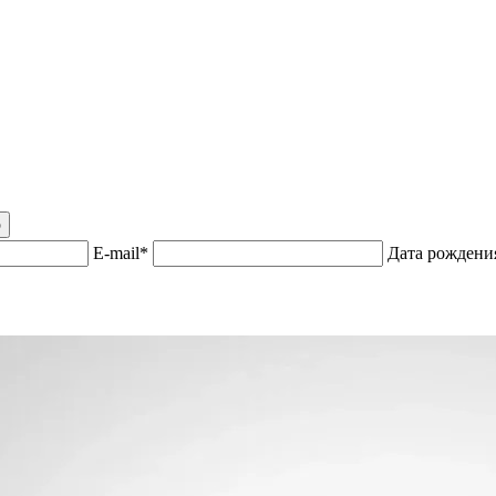
р
E-mail*
Дата рожден