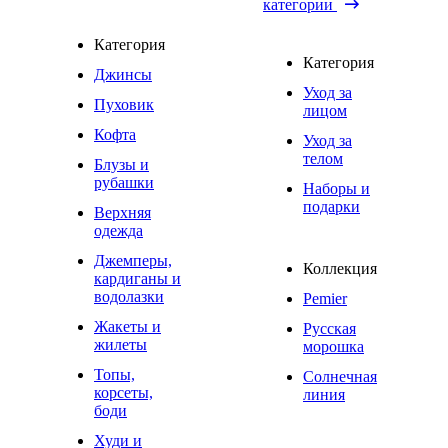
категории
Категория
Категория
Джинсы
Уход за
Пуховик
лицом
Кофта
Уход за
телом
Блузы и
рубашки
Наборы и
подарки
Верхняя
одежда
Джемперы,
Коллекция
кардиганы и
водолазки
Pemier
Жакеты и
Русская
жилеты
морошка
Топы,
Солнечная
корсеты,
линия
боди
Худи и