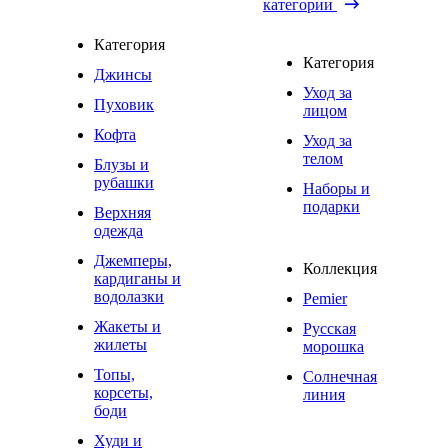
категории
Категория
Категория
Джинсы
Уход за
Пуховик
лицом
Кофта
Уход за
телом
Блузы и
рубашки
Наборы и
подарки
Верхняя
одежда
Джемперы,
Коллекция
кардиганы и
водолазки
Pemier
Жакеты и
Русская
жилеты
морошка
Топы,
Солнечная
корсеты,
линия
боди
Худи и