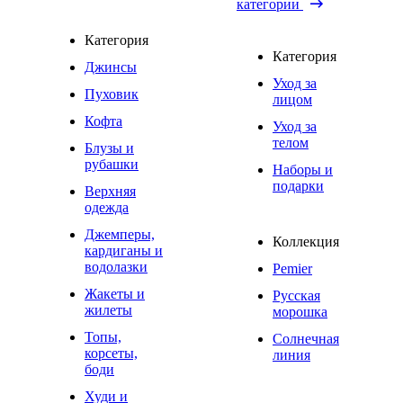
категории
Категория
Категория
Джинсы
Уход за
Пуховик
лицом
Кофта
Уход за
телом
Блузы и
рубашки
Наборы и
подарки
Верхняя
одежда
Джемперы,
Коллекция
кардиганы и
водолазки
Pemier
Жакеты и
Русская
жилеты
морошка
Топы,
Солнечная
корсеты,
линия
боди
Худи и