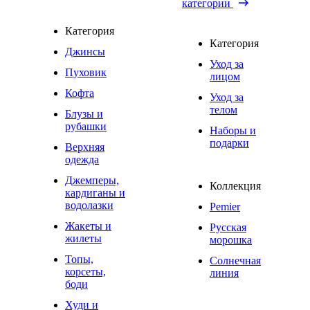
категории
Категория
Категория
Джинсы
Уход за
Пуховик
лицом
Кофта
Уход за
телом
Блузы и
рубашки
Наборы и
подарки
Верхняя
одежда
Джемперы,
Коллекция
кардиганы и
водолазки
Pemier
Жакеты и
Русская
жилеты
морошка
Топы,
Солнечная
корсеты,
линия
боди
Худи и