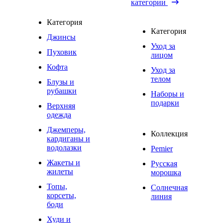
категории
Категория
Категория
Джинсы
Уход за
Пуховик
лицом
Кофта
Уход за
телом
Блузы и
рубашки
Наборы и
подарки
Верхняя
одежда
Джемперы,
Коллекция
кардиганы и
водолазки
Pemier
Жакеты и
Русская
жилеты
морошка
Топы,
Солнечная
корсеты,
линия
боди
Худи и