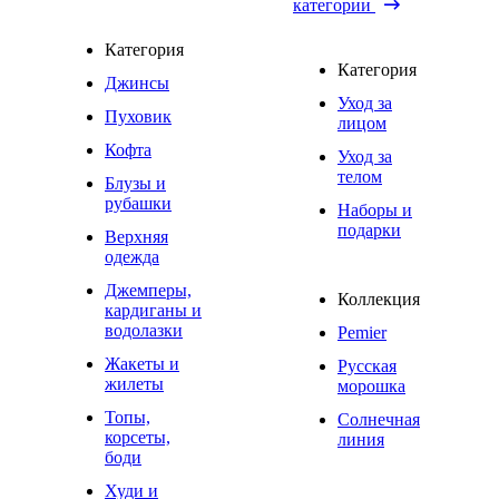
категории
Категория
Категория
Джинсы
Уход за
Пуховик
лицом
Кофта
Уход за
телом
Блузы и
рубашки
Наборы и
подарки
Верхняя
одежда
Джемперы,
Коллекция
кардиганы и
водолазки
Pemier
Жакеты и
Русская
жилеты
морошка
Топы,
Солнечная
корсеты,
линия
боди
Худи и