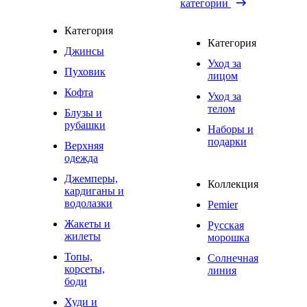
категории
Категория
Категория
Джинсы
Уход за
Пуховик
лицом
Кофта
Уход за
телом
Блузы и
рубашки
Наборы и
подарки
Верхняя
одежда
Джемперы,
Коллекция
кардиганы и
водолазки
Pemier
Жакеты и
Русская
жилеты
морошка
Топы,
Солнечная
корсеты,
линия
боди
Худи и