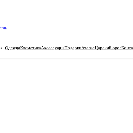
сель
Одежда
Косметика
Аксессуары
Подарки
Ателье
Царский орел
Конта