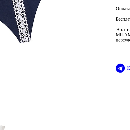
Оплата
Беспла
Этот т
MILAMA
переул
К