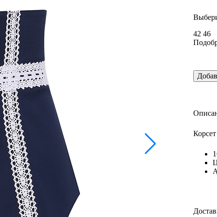
Выбери
42
46
Подобр
Добав
Описан
Корсет
1
Ц
А
Достав