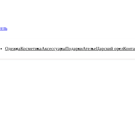
сель
Одежда
Косметика
Аксессуары
Подарки
Ателье
Царский орел
Конта