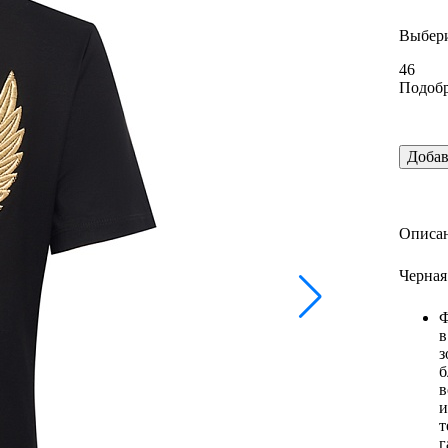
Выбери
46
Подобр
Добав
Описан
Черная
Ф
в
з
б
в
и
т
г