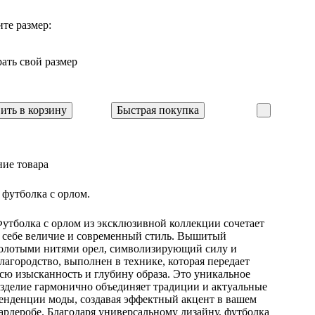
те размер:
ать свой размер
ить в корзину
Быстрая покупка
ие товара
 футболка с орлом.
утболка с орлом из эксклюзивной коллекции сочетает
 себе величие и современный стиль. Вышитый
олотыми нитями орел, символизирующий силу и
лагородство, выполнен в технике, которая передает
сю изысканность и глубину образа. Это уникальное
зделие гармонично объединяет традиции и актуальные
енденции моды, создавая эффектный акцент в вашем
ардеробе. Благодаря универсальному дизайну, футболка