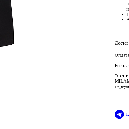
п
и
Ц
А
Достав
Оплата
Беспла
Этот т
MILAMA
переул
К