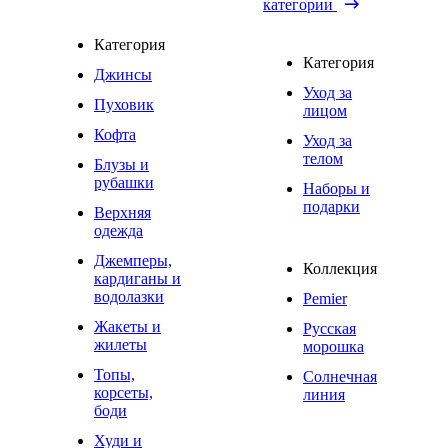
категории
Категория
Категория
Джинсы
Уход за
Пуховик
лицом
Кофта
Уход за
телом
Блузы и
рубашки
Наборы и
подарки
Верхняя
одежда
Джемперы,
Коллекция
кардиганы и
водолазки
Pemier
Жакеты и
Русская
жилеты
морошка
Топы,
Солнечная
корсеты,
линия
боди
Худи и