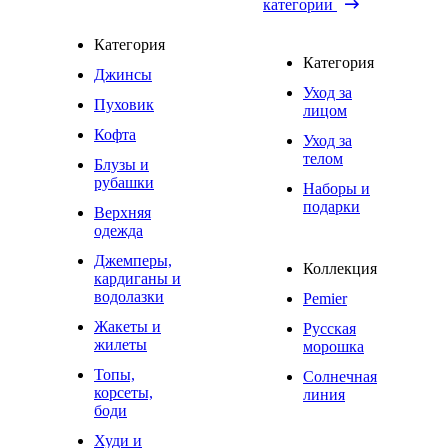
категории
Категория
Категория
Джинсы
Уход за
Пуховик
лицом
Кофта
Уход за
телом
Блузы и
рубашки
Наборы и
подарки
Верхняя
одежда
Джемперы,
Коллекция
кардиганы и
водолазки
Pemier
Жакеты и
Русская
жилеты
морошка
Топы,
Солнечная
корсеты,
линия
боди
Худи и