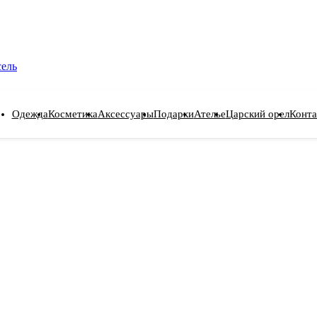
сель
Одежда
Косметика
Аксессуары
Подарки
Ателье
Царский орел
Конта