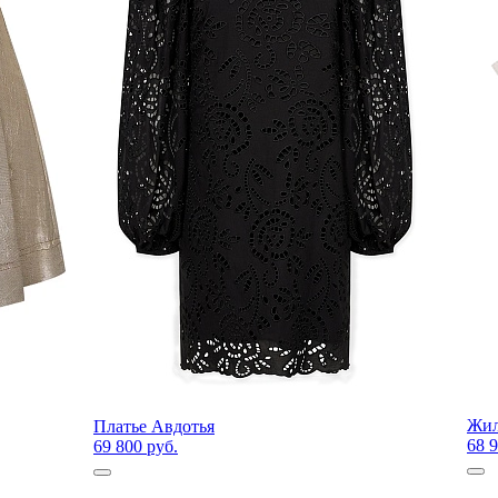
Жил
Платье Авдотья
68 9
69 800 руб.