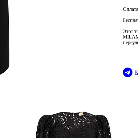
Оплата
Беспла
Этот т
MILAMA
переул
К