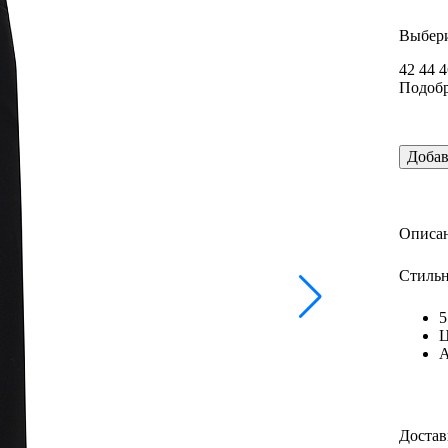
Выбери
42
44
4
Подобр
Добав
Описан
Стильн
5
Ц
А
Достав