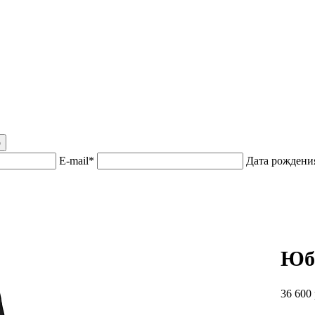
р
E-mail*
Дата рожден
Юб
36 600 