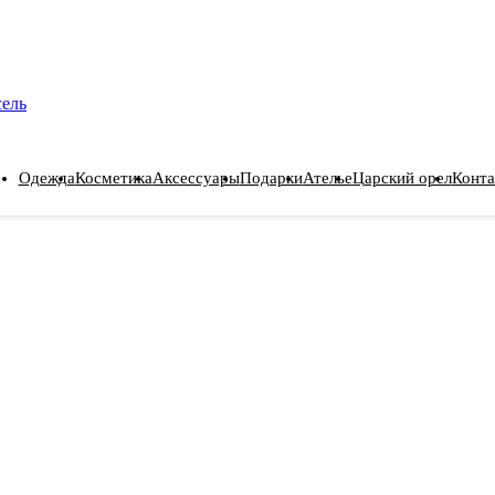
сель
Одежда
Косметика
Аксессуары
Подарки
Ателье
Царский орел
Конта