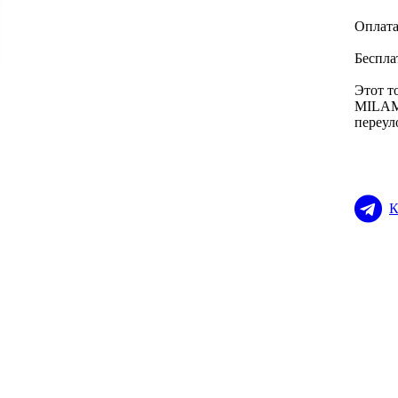
Оплата
Беспла
Этот т
MILAMA
переул
К