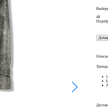
Выбери
48
Подобр
Добав
Описан
Трендо
1
Ц
А
Достав