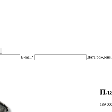
р
E-mail*
Дата рожден
Пл
189 000