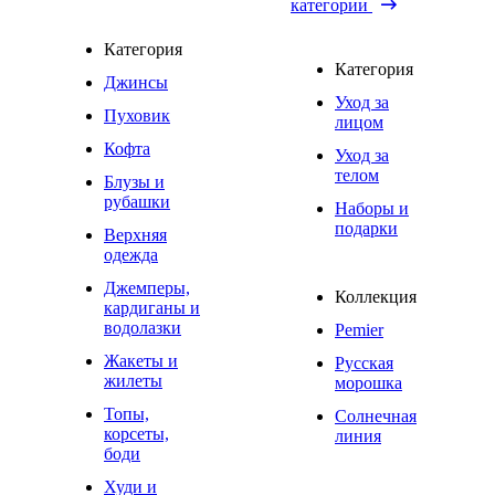
категории
Категория
Категория
Джинсы
Уход за
Пуховик
лицом
Кофта
Уход за
телом
Блузы и
рубашки
Наборы и
подарки
Верхняя
одежда
Джемперы,
Коллекция
кардиганы и
водолазки
Pemier
Жакеты и
Русская
жилеты
морошка
Топы,
Солнечная
корсеты,
линия
боди
Худи и