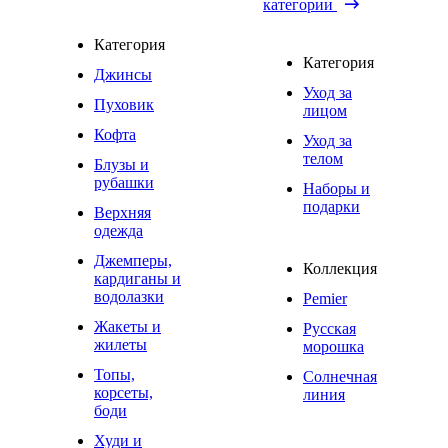
категории
Категория
Категория
Джинсы
Уход за
Пуховик
лицом
Кофта
Уход за
телом
Блузы и
рубашки
Наборы и
подарки
Верхняя
одежда
Джемперы,
Коллекция
кардиганы и
водолазки
Pemier
Жакеты и
Русская
жилеты
морошка
Топы,
Солнечная
корсеты,
линия
боди
Худи и