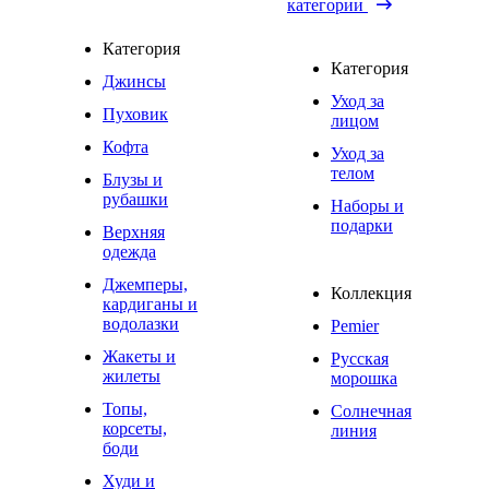
категории
Категория
Категория
Джинсы
Уход за
Пуховик
лицом
Кофта
Уход за
телом
Блузы и
рубашки
Наборы и
подарки
Верхняя
одежда
Джемперы,
Коллекция
кардиганы и
водолазки
Pemier
Жакеты и
Русская
жилеты
морошка
Топы,
Солнечная
корсеты,
линия
боди
Худи и