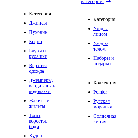
категории
Категория
Категория
Джинсы
Уход за
Пуховик
лицом
Кофта
Уход за
телом
Блузы и
рубашки
Наборы и
подарки
Верхняя
одежда
Джемперы,
Коллекция
кардиганы и
водолазки
Pemier
Жакеты и
Русская
жилеты
морошка
Топы,
Солнечная
корсеты,
линия
боди
Худи и