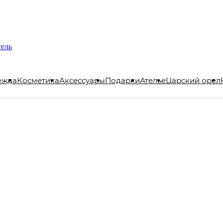
сель
ежда
Косметика
Аксессуары
Подарки
Ателье
Царский орел