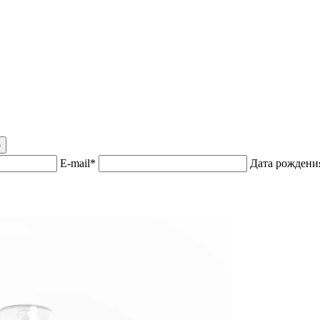
р
E-mail*
Дата рожден