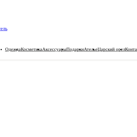
сель
Одежда
Косметика
Аксессуары
Подарки
Ателье
Царский орел
Конта