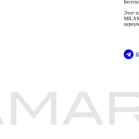
Беспла
Этот т
MILAMA
переул
К