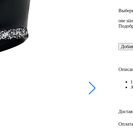
Выбери
one siz
Подобр
Добав
Описан
1
А
Достав
Оплата