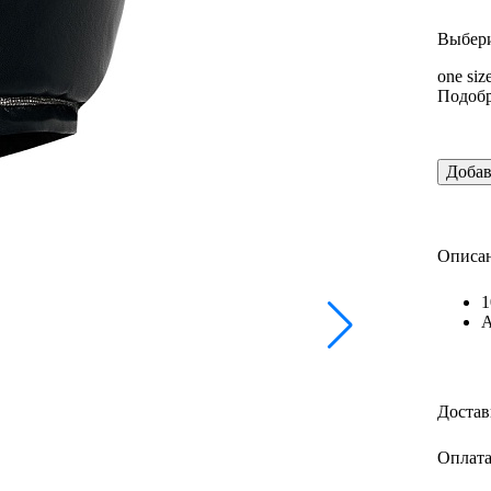
Выбери
one siz
Подобр
Добав
Описан
1
А
Достав
Оплата