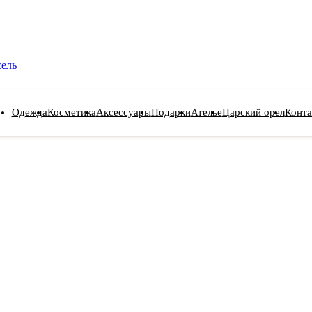
сель
Одежда
Косметика
Аксессуары
Подарки
Ателье
Царский орел
Конта