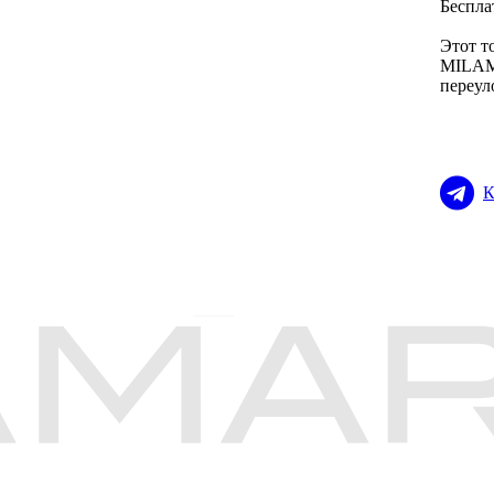
Беспла
Этот т
MILAMA
переул
К