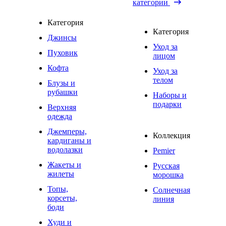
категории
Категория
Категория
Джинсы
Уход за
Пуховик
лицом
Кофта
Уход за
телом
Блузы и
рубашки
Наборы и
подарки
Верхняя
одежда
Джемперы,
Коллекция
кардиганы и
водолазки
Pemier
Жакеты и
Русская
жилеты
морошка
Топы,
Солнечная
корсеты,
линия
боди
Худи и