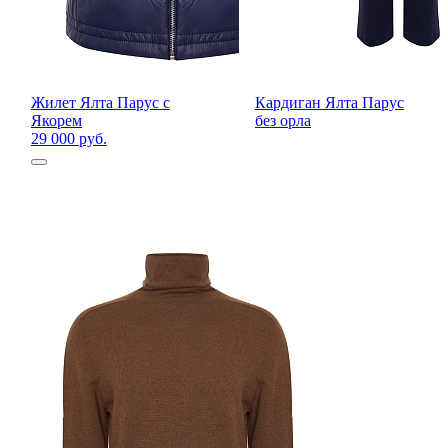
Жилет Ялта Парус c
Кардиган Ялта Парус
Якорем
без орла
29 000 руб.